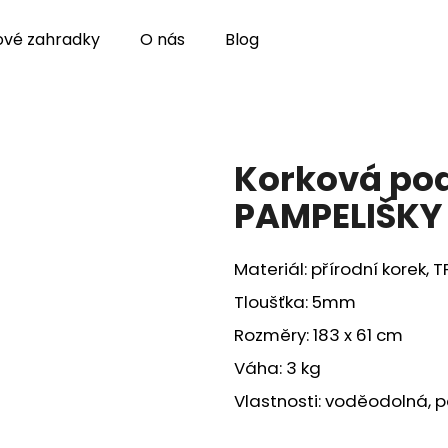
ové zahradky
O nás
Blog
Co potřebujete najít?
Korková pod
HLEDAT
PAMPELIŠKY
Materiál:
přírodní korek, T
Tloušťka:
5mm
Rozměry:
183 x 61 cm
Váha:
3 kg
Vlastnosti:
voděodolná, pe