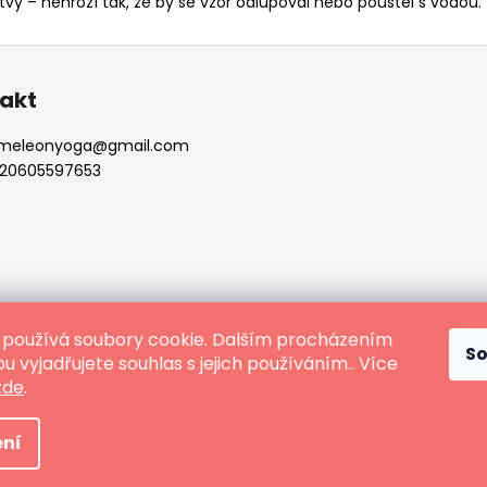
vy – nehrozí tak, že by se vzor odlupoval nebo pouštěl s vodou.
akt
meleonyoga
@
gmail.com
20605597653
používá soubory cookie. Dalším procházením
S
 vyjadřujete souhlas s jejich používáním.. Více
zde
.
vyhrazena.
ní