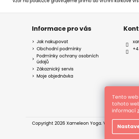
Vzor na podložce
gravírujeme
přímo do vrchní korkové vrst
Z
á
Informace pro vás
Kont
p
a
Jak nakupovat
xa
t
Obchodní podmínky
+4
í
Podmínky ochrany osobních
údajů
Zákaznický servis
Moje objednávka
Tento web 
tohoto webu
informací
Copyright 2026
Xameleon Yoga
. Všechna práva 
Nastave