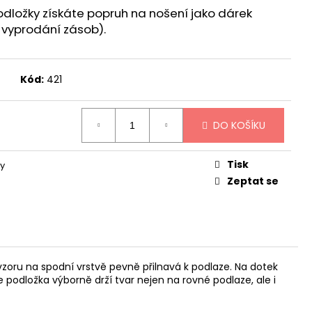
podložky získáte popruh na nošení jako dárek
 vyprodání zásob).
Kód:
421
DO KOŠÍKU
Tisk
y
Zeptat se
 vzoru na spodní vrstvě
pevně přilnavá k podlaze
. Na dotek
 podložka výborně drží tvar nejen na rovné podlaze, ale i