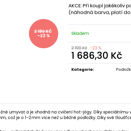
AKCE:
Při koupi jakékoliv 
(náhodná barva, platí do
2 190 KČ
Skladem
–23 %
2 190 Kč
–23 %
1 686,30 Kč
Měrná
cena:
Kategorie
:
Podložk
ožné
umyvat
a je vhodná
na cvičení hot-jógy
. Díky speciálnímu
 mm, což je o 1–2 mm více než u běžné podložky. Díky své tloušťce