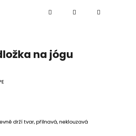
Hledat
Přihlášení
Nákupní
košík
ložka na jógu
PE
vně drží tvar, přilnavá, neklouzavá