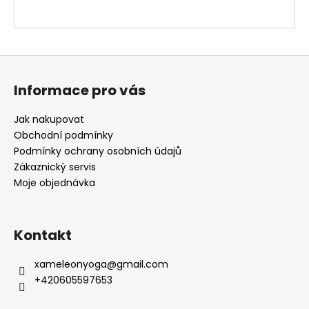
Z
á
Informace pro vás
p
a
Jak nakupovat
t
Obchodní podmínky
í
Podmínky ochrany osobních údajů
Zákaznický servis
Moje objednávka
Kontakt
xameleonyoga
@
gmail.com
+420605597653