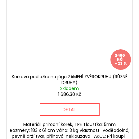
2 190
KČ
–23 %
Korková podložka na jógu ZAMENÍ ZVĚROKRUHU (RŮZNÉ
DRUHY)
Skladem
1 686,30 Kč
DETAIL
Materiál: přírodní korek, TPE Tloušťka: 5mm
Rozměry: 183 x 61 cm Váha: 3 kg Vlastnosti: voděodolná,
pevně drží tvar, přilnavá, neklouzavá AKCE: Při koupi...