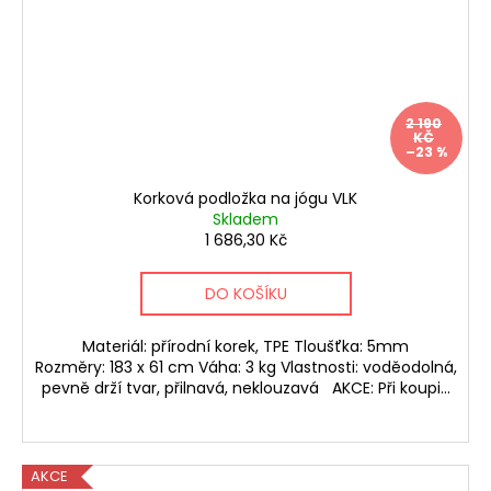
a
j
í
t
2 190
?
KČ
–23 %
Korková podložka na jógu VLK
Skladem
1 686,30 Kč
HLEDAT
DO KOŠÍKU
Materiál: přírodní korek, TPE Tloušťka: 5mm
Rozměry: 183 x 61 cm Váha: 3 kg Vlastnosti: voděodolná,
pevně drží tvar, přilnavá, neklouzavá AKCE: Při koupi...
AKCE