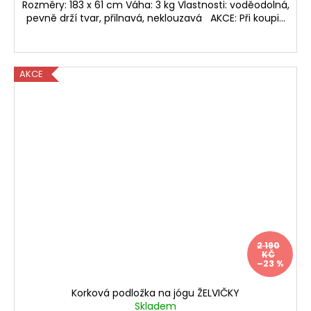
Rozměry: 183 x 61 cm Váha: 3 kg Vlastnosti: voděodolná,
pevně drží tvar, přilnavá, neklouzavá AKCE: Při koupi...
AKCE
2 190
KČ
–23 %
Korková podložka na jógu ŽELVIČKY
Skladem