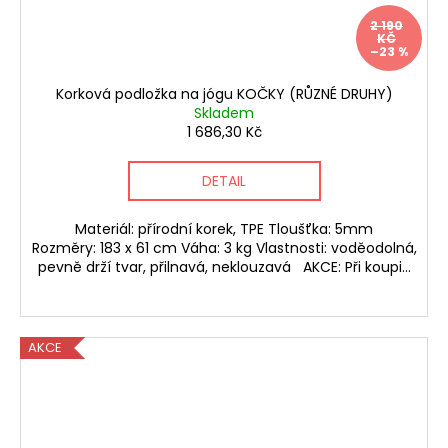
2 190
KČ
–23 %
Korková podložka na jógu KOČKY (RŮZNÉ DRUHY)
Skladem
1 686,30 Kč
DETAIL
Materiál: přírodní korek, TPE Tloušťka: 5mm
Rozměry: 183 x 61 cm Váha: 3 kg Vlastnosti: voděodolná,
pevně drží tvar, přilnavá, neklouzavá AKCE: Při koupi...
AKCE