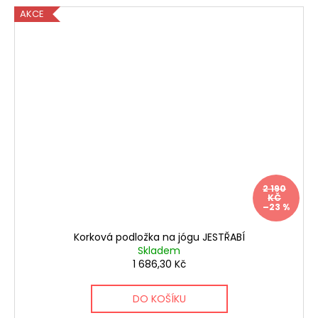
AKCE
2 190
KČ
–23 %
Korková podložka na jógu JESTŘABÍ
Skladem
1 686,30 Kč
DO KOŠÍKU