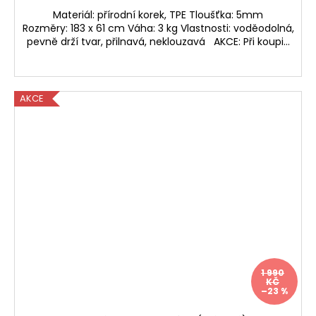
Materiál: přírodní korek, TPE Tloušťka: 5mm
Rozměry: 183 x 61 cm Váha: 3 kg Vlastnosti: voděodolná,
pevně drží tvar, přilnavá, neklouzavá AKCE: Při koupi...
AKCE
1 990
KČ
–23 %