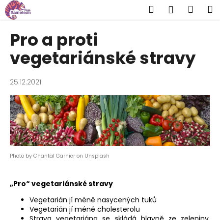
K
Přejít
Hledat
Náku
M
Přihlášen
na
o
obsah
Zpět
Zpět
košík
š
Pro a proti
í
C
vegetariánské stravy
k
o
p
25.12.2021
o
t
ř
e
b
u
Photo by
Chantal Garnier
on
Unsplash
j
e
„Pro“ vegetariánské stravy
t
Vegetarián jí méně nasycených tuků
e
Vegetarián jí méně cholesterolu
n
Strava vegetariána se skládá hlavně ze zeleniny,