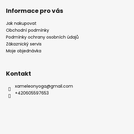
á
Informace pro vás
p
a
Jak nakupovat
t
Obchodní podmínky
í
Podmínky ochrany osobních údajů
Zákaznický servis
Moje objednávka
Kontakt
xameleonyoga
@
gmail.com
+420605597653