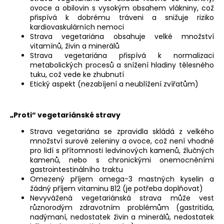
ovoce a obilovin s vysokým obsahem vlákniny, což
a
přispívá k dobrému tráveni a snižuje riziko
j
kardiovaskulárních nemoci
í
Strava vegetariána obsahuje velké množství
vitamínů, živin a minerálů
t
Strava vegetariána přispívá k normalizaci
?
metabolických procesů a snížení hladiny tělesného
tuku, což vede ke zhubnutí
Etický aspekt (nezabíjení a neublížení zvířatům)
„Proti“ vegetariánské stravy
HLEDAT
Strava vegetariána se zpravidla skládá z velkého
množství surové zeleniny a ovoce, což není vhodné
pro lidí s přítomnosti ledvinových kamenů, žlučných
kamenů, nebo s chronickými onemocněními
gastrointestinálního traktu
Omezený příjem omega-3 mastných kyselin a
žádný příjem vitaminu B12 (je potřeba doplňovat)
Nevyvážená vegetariánská strava může vest
různorodým zdravotním problémům (gastritida,
nadýmaní, nedostatek živin a minerálů, nedostatek