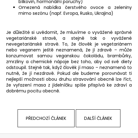
bílkovin, hormonální poruchy)
Omezená nabídka čerstvého ovoce a zeleniny
mimo sezónu (např. Evropa, Rusko, Ukrajina)
Je důležité si uvědomit, že mluvíme o vyvážené správné
vegetariánské stravě, a stejně tak o vyvážené
nevegetariánské stravě. To, že člověk je vegetariánem
nebo veganem ještě neznamená, že jí zdravě – může
konzumovat samou veganskou čokoládu, brambůrky,
zmrzliny a chemické nápoje bez toho, aby od své diety
odstoupil. Stejně tak, když člověk jí maso – neznamená to
nutně, že jí nezdravě. Pokud ale budeme porovnávat ti
nejlepší možnosti obou druhu stravování obecně lze říct,
že vyřazení masa z jídelníčku spíše přispívá ke zdraví a
dobrému pocitu obecně.
PŘEDCHOZÍ ČLÁNEK
DALŠÍ ČLÁNEK
Z